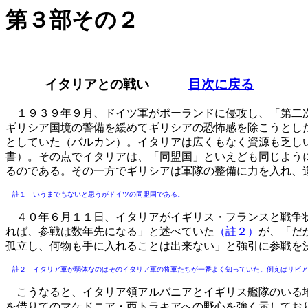
第３部その２
イタリアとの戦い
目次に戻る
１９３９年９月、ドイツ軍がポーランドに侵攻し、「第二次
ギリシア国境の警備を緩めてギリシアの恐怖感を除こうとし
としていた（バルカン）。イタリアは広くもなく資源も乏し
書）。その点でイタリアは、「同盟国」といえども同じよう
るのである。その一方でギリシアは軍隊の整備に力を入れ、
註１ いうまでもないと思うがドイツの同盟国である。
４０年６月１１日、イタリアがイギリス・フランスと戦争状
れば、参戦は数年先になる」と述べていた
（註２）
が、「だ
孤立し、何物も手に入れることは出来ない」と強引に参戦を
註２ イタリア軍が弱体なのはそのイタリア軍の将軍たちが一番よく知っていた。例えばリビア
こうなると、イタリア領アルバニアとイギリス艦隊のいる地
を借りてのマケドニア・西トラキアへの野心を強く示してお