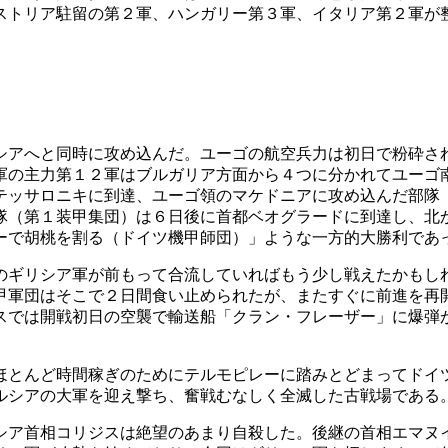
ストリア駐留の第２軍、ハンガリー第３軍、イタリア第２軍が
アへと同時に攻め込んだ。ユーゴの航空兵力は初日で粉砕さ
軍の主力第１２軍はブルガリア方面から４つに分かれてユーゴ
テッサロニキに到達、ユーゴ領のマケドニアに攻め込んだ部隊
隊（第１装甲集団）は６日後に首都ベオグラードに到達し、北
ーで胡桃を割る（ドイツ機甲師団）」ような一方的大勝利であ
ギリシア軍が前もって合流していればもう少し戦えたかもし
甲軍団はそこで２日間食い止められたが、またすぐに前進を再
スでは開戦初日の空襲で輸送船「クラン・フレーザー」に爆弾
とんど時間稼ぎのためにテルモピレーに踏みとどまってドイ
ルシアの大軍を迎え撃ち、奮戦むなしく全滅した古戦場である
ア首相コリジスは絶望のあまり自殺した。後継の首相エマヌ