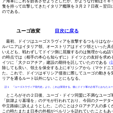
ア海軍にこれを妨害させようとしたが、かような行動はイギ
隻を持って出撃してきたイタリア艦隊を３月２７日夜～翌日
のである。
ユーゴ政変
目次に戻る
最初、ドイツはユーゴスラヴィアを攻撃するつもりはなかっ
ルバニアはイタリア領、オーストリアはドイツ領といった具
いえども、戦わずしてドイツ側に屈服するのは無理からぬ話
の時点では（相手の本心も知らずに）ドイツとの友好を求め
イツに「大クロアチア」建設の期待を託していたのである
（
除しても良い、領土を保全する上にギリシアから（マケドニ
た。これで、ドイツはギリシア侵攻に際してユーゴの動きを
リアを通るルート以外にないことにもなる。
註１ 『ユーゴスラヴィア現代史』より。これは実現する。後にドイツ軍の占領下におちたユー
ところがその２日後、ユーゴ・ドイツ同盟に不満なユーゴ軍
「奴隷より墓場を」のデモが行われており、今回のクーデタ
中立路線に訴えようとした。このことはクロアチア人の多く
この時たまたま日本の外相がベルリンを訪れていたこともあ