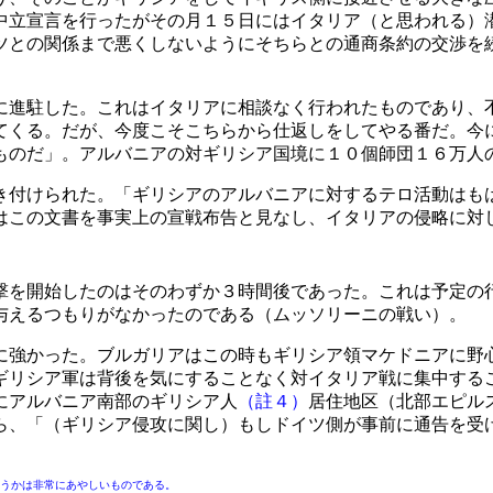
中立宣言を行ったがその月１５日にはイタリア（と思われる）
ツとの関係まで悪くしないようにそちらとの通商条約の交渉を
進駐した。これはイタリアに相談なく行われたものであり、
てくる。だが、今度こそこちらから仕返しをしてやる番だ。今
ものだ」。アルバニアの対ギリシア国境に１０個師団１６万人
付けられた。「ギリシアのアルバニアに対するテロ活動はも
はこの文書を事実上の宣戦布告と見なし、イタリアの侵略に対
を開始したのはそのわずか３時間後であった。これは予定の
与えるつもりがなかったのである（ムッソリーニの戦い）。
強かった。ブルガリアはこの時もギリシア領マケドニアに野
ギリシア軍は背後を気にすることなく対イタリア戦に集中する
にアルバニア南部のギリシア人
（註４）
居住地区（北部エピル
ら、「（ギリシア侵攻に関し）もしドイツ側が事前に通告を受
うかは非常にあやしいものである。