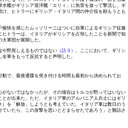
潜水艦がギリシア巡洋艦「エリィ」に魚雷を放って撃沈し、ギ
続け、ヒトラーにギリシア・イタリア間の仲介役を頼もうとも
不愉快を感じたムッソリーニはついに自軍によるギリシア征服
にヒトラーは、イタリアがギリシアを占領したことを新聞で知
の大軍団が展開した。
はや黙視しえるものではない
（註３）
。ここにおいて、ギリシ
し全軍をもって反抗すると声明した。
行動で、最後通牒を突き付ける時間も最初から決められてお
心がないではなかったが、その場合はトルコが黙ってはいない
ことが出来た。ただ、イタリア軍のアルバニア人兵士にはギリ
ス）を「解放」しようとも考えていた。イタリア軍は数日のう
けていたら、この攻撃を思いとどまらせたであろう」と難詰さ