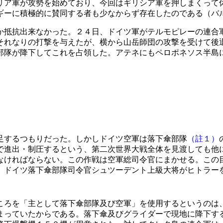
リア軍が攻勢を始めており、今回はギリシア軍を押しまくって
ギーに積極的に賛同する者も少なからず存在したのである（バ
抵抗出来なかった。２４日、ドイツ軍がテルモピレーの連合
それなりの打撃を与えたが、横から山岳師団の攻撃を受けて後
部隊が降下してこれを占領した。アテネにもペロポネソス半島
足するつもりだった。しかしドイツ空軍は落下傘部隊
（註１）
で進出・制圧するという、第二次世界大戦全体を見渡しても他
なければならない。この作戦は空軍総司令官にまかせる。この
、ドイツ落下傘部隊司令官シュツーデント上級大将がヒトラー
ろを「主として落下傘部隊及び空軍」を使用するというのは
まっていたからである。落下傘及びグライダーで現地に降下す