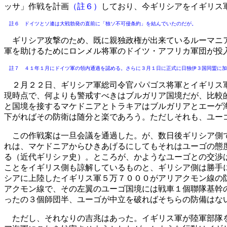
ッサ」作戦を計画
（註６）
しており、今ギリシアをイギリス
註６ ドイツとソ連は大戦勃発の直前に「独ソ不可侵条約」を結んでいたのだが。
ギリシア攻撃のため、既に親独政権が出来ているルーマニ
軍を助けるためにロンメル将軍のドイツ・アフリカ軍団が投
註７ ４１年１月にドイツ軍の領内通過を認める。さらに３月１日に正式に日独伊３国同盟に加
２月２２日、ギリシア軍総司令官パパゴス将軍とイギリス軍
現時点で、何よりも警戒すべきはブルガリア国境だが、比較
と国境を接するマケドニアとトラキアはブルガリアとエーゲ
下がればその防衛は随分と楽であろう。ただしそれも、ユー
この作戦案は一旦会議を通過した。が、数日後ギリシア側で
れは、マケドニアからひきあげるにしてもそれはユーゴの態
る（近代ギリシァ史）。ところが、かようなユーゴとの交渉
ことをイギリス側も諒解しているものと、ギリシア側は勝手
シアに上陸したイギリス軍５万７０００がアリアクモン線の
アクモン線で、その左翼のユーゴ国境には戦車１個聯隊基幹
ったの３個師団半、ユーゴが中立を破ればそちらの防備はな
ただし、それなりの吉兆はあった。イギリス軍が陸軍部隊を