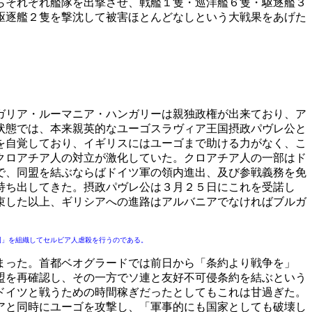
らそれぞれ艦隊を出撃させ、戦艦１隻・巡洋艦６隻・駆逐艦３
駆逐艦２隻を撃沈して被害ほとんどなしという大戦果をあげた
ガリア・ルーマニア・ハンガリーは親独政権が出来ており、ア
状態では、本来親英的なユーゴスラヴィア王国摂政パヴレ公と
を自覚しており、イギリスにはユーゴまで助ける力がなく、こ
クロアチア人の対立が激化していた。クロアチア人の一部はド
で、同盟を結ぶならばドイツ軍の領内進出、及び参戦義務を免
持ち出してきた。摂政パヴレ公は３月２５日にこれを受諾し
束した以上、ギリシアへの進路はアルバニアでなければブルガ
国」を組織してセルビア人虐殺を行うのである。
まった。首都ベオグラードでは前日から「条約より戦争を」
盟を再確認し、その一方でソ連と友好不可侵条約を結ぶという
ドイツと戦うための時間稼ぎだったとしてもこれは甘過ぎた。
アと同時にユーゴを攻撃し、「軍事的にも国家としても破壊し