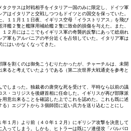
メタクサスは対戦相手をイタリア一国のみに限定し、ドイツ軍
シアはイタリアと交戦しつつもドイツとの国交を保っていた。
た。１１月１１日夜、イギリス空母「イラストリアス」を飛び
巡洋艦２隻と艦隊用補給艦２隻に致命的損傷を与えた。また、
、１２月にはここでもイギリス軍の奇襲的反撃にあって総崩れ
シア軍もアルバニアの半分近くを占領していた。イタリア軍は
訳にはいかなくなってきた。
部隊を割くのは御免こうむりたかったが、チャーチルは、未開
出来ると考えていたようである（第二次世界大戦通史を参考と
んでしまった。独裁者の唐突な死を受けて、平時なら以前の議
ロス・コリジスを後継首相に任命した。イギリスが再び部隊派
を用意出来ることを確認した上でこれを認めた。これも既に述
する）エジプトから３個師団に近い兵力を送り込むことにし
１年１月）より前（４０年１２月）にギリシア攻撃を決意して
に入ってしまう。しかも、ヒトラーは既にソ連侵攻「バルバロ