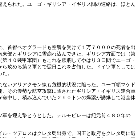
整えられた。ユーゴ・ギリシア・イギリス間の連絡は、ほとん
れ、首都ベオグラードも空襲を受けて１万７０００の死者を出
南東部とギリシアに雪崩れ込んできた。ギリシア方面では（第
（第４０装甲軍団）もこれを蹂躙してやはり３日間でユーゴ・
から攻める第２軍とで翌日これを占領した。ドイツ軍としては
った。
れないアリアクモン線も危機的状況に陥った。ユーゴ領マケド
開、その優勢な航空攻撃に晒されたギリシア・イギリス連合軍
が命中し、積み込んでいた２５０トンの爆薬が誘爆して港全体
ツ軍を迎え撃とうとした。テルモピレーは紀元前４８０年の
。
イル・ツデロスはクレタ島出身で、国王と政府をクレタ島に逃