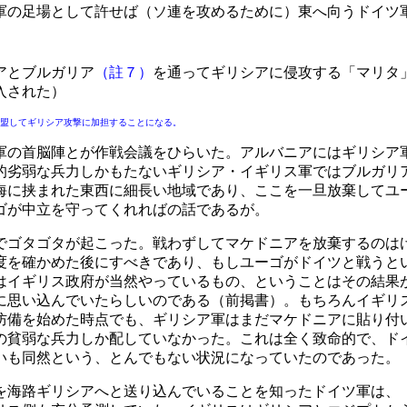
軍の足場として許せば（ソ連を攻めるために）東へ向うドイツ
アとブルガリア
（註７）
を通ってギリシアに侵攻する「マリタ
入された）
盟してギリシア攻撃に加担することになる。
の首脳陣とが作戦会議をひらいた。アルバニアにはギリシア
的劣弱な兵力しかもたないギリシア・イギリス軍ではブルガリ
海に挟まれた東西に細長い地域であり、ここを一旦放棄してユ
ゴが中立を守ってくれればの話であるが。
ゴタゴタが起こった。戦わずしてマケドニアを放棄するのは
度を確かめた後にすべきであり、もしユーゴがドイツと戦うと
はイギリス政府が当然やっているもの、ということはその結果
に思い込んでいたらしいのである（前掲書）。もちろんイギリ
防備を始めた時点でも、ギリシア軍はまだマケドニアに貼り付
の貧弱な兵力しか配していなかった。これは全く致命的で、ド
いも同然という、とんでもない状況になっていたのであった。
海路ギリシアへと送り込んでいることを知ったドイツ軍は、