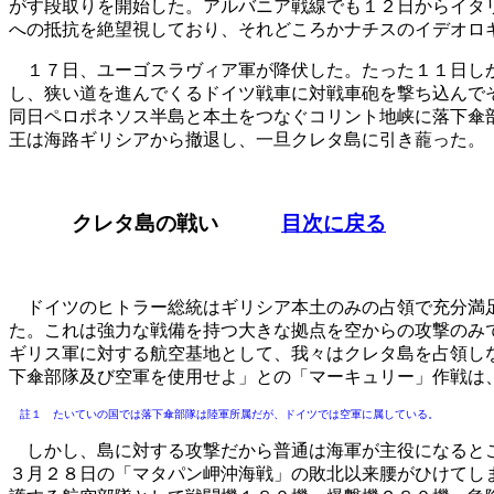
がす段取りを開始した。アルバニア戦線でも１２日からイタ
への抵抗を絶望視しており、それどころかナチスのイデオロ
１７日、ユーゴスラヴィア軍が降伏した。たった１１日しか
し、狭い道を進んでくるドイツ戦車に対戦車砲を撃ち込んで
同日ペロポネソス半島と本土をつなぐコリント地峡に落下傘
王は海路ギリシアから撤退し、一旦クレタ島に引き蘢った。
クレタ島の戦い
目次に戻る
ドイツのヒトラー総統はギリシア本土のみの占領で充分満
た。これは強力な戦備を持つ大きな拠点を空からの攻撃のみ
ギリス軍に対する航空基地として、我々はクレタ島を占領し
下傘部隊及び空軍を使用せよ」との「マーキュリー」作戦は
註１ たいていの国では落下傘部隊は陸軍所属だが、ドイツでは空軍に属している。
しかし、島に対する攻撃だから普通は海軍が主役になるとこ
３月２８日の「マタパン岬沖海戦」の敗北以来腰がひけてし