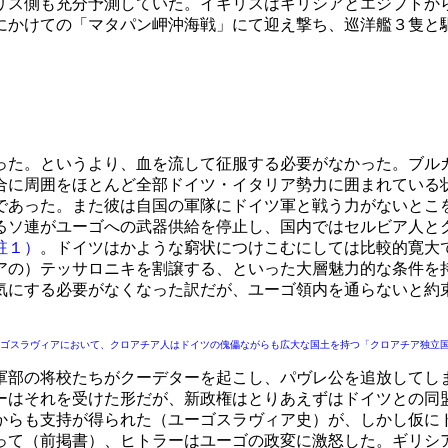
リス側も充分予測していた。イギリスはギリシアとエジプトか
にかけての「マタパン岬沖海戦」にて迎え撃ち、巡洋艦３隻と
た。というより、血を流して征服する必要がなかった。ブル
合に周囲をほとんど全部ドイツ・イタリア勢力に囲まれている
であった。また彼は自国の軍隊にドイツ軍と戦う力がないとこ
るソ連がユーゴへの武器供給を停止し、国内ではセルビア人と
註１）
。ドイツはかような窮状につけこむにしては比較的寛大
アの）テッサロニキを割譲する、といった大層魅力的な条件を
気にする必要がなくなった訳だが、ユーゴ領内を通らないと約
ゴスラヴィアにおいて、クロアチア人はドイツの傀儡ながらも広大な国土を持つ「クロアチア独立
部の将校たちがクーデターを起こし、パヴレ公を追放してし
ーはそれを受けた形だが、新政権はとりあえずはドイツとの同
からも支持が得られた（ユーゴスラヴィア史）が、しかし仮に
って（前掲書）、ヒトラーはユーゴの政変に激怒した。ギリシ