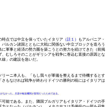
の時点では中立を保っていたイタリア
（註１）
もアルバニア・
、バルカン諸国とともに大戦に関係ない中立ブロックを造ろう
島に軍事と経済の勢力圏を築こうとの努力を続けてきた（前掲
ず、むしろそのことがギリシアを戦争に巻込む直接の原因とな
ス線」の建設を急いだ。
ソリーニ本人も、「もし我々が軍備を整えるまで待機するとす
「さもなければ戦争が終わりドイツの勝利の暁にはイタリアは
がなかった。兵器や輸送機関が貧弱だったためである。
不可能である。また、隣国ブルガリアもイタリア・ドイツの手
圧力となった（バルカン）。メタクサスは予備役の一部を召集