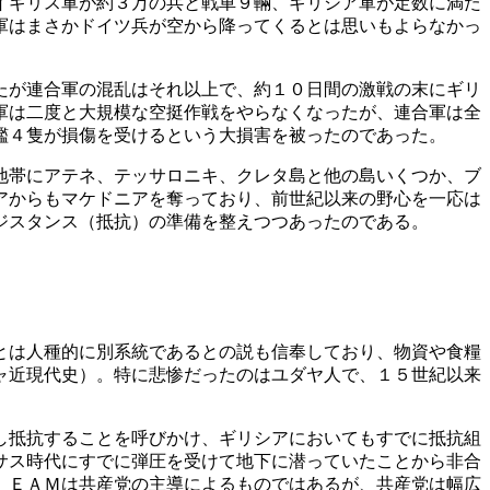
イギリス軍が約３万の兵と戦車９輛、ギリシア軍が定数に満た
軍はまさかドイツ兵が空から降ってくるとは思いもよらなかっ
たが連合軍の混乱はそれ以上で、約１０日間の激戦の末にギリ
軍は二度と大規模な空挺作戦をやらなくなったが、連合軍は全
艦４隻が損傷を受けるという大損害を被ったのであった。
地帯にアテネ、テッサロニキ、クレタ島と他の島いくつか、ブ
アからもマケドニアを奪っており、前世紀以来の野心を一応は
ジスタンス（抵抗）の準備を整えつつあったのである。
とは人種的に別系統であるとの説も信奉しており、物資や食糧
ャ近現代史）。特に悲惨だったのはユダヤ人で、１５世紀以来
し抵抗することを呼びかけ、ギリシアにおいてもすでに抵抗組
サス時代にすでに弾圧を受けて地下に潜っていたことから非合
。ＥＡＭは共産党の主導によるものではあるが、共産党は幅広