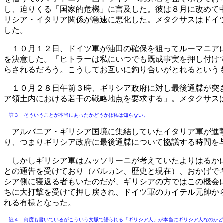
し、迫りくる「国家的危機」に言及した。彼は８月に改めて
リシア・イタリア関係が急速に悪化した。メタクサスはドイ
した。
１０月１２日、ドイツ軍が油田の確保を狙ってルーマニアに
を決意した。「ヒトラーは私にいつでも既成事実を押し付け
らされるだろう。こうしてお互いに釣り合いがとれるという
１０月２８日午前３時、ギリシア政府に対し最後通牒が突き
ア領土内における若干の戦略地点を要求する」。メタクサス
註３ そういうことが本当にあったかどうかは私は知らない。
アルバニア・ギリシア国境に集結していたイタリア軍が進撃
り、つまりギリシア政府に最後通牒について協議する時間を
しかしギリシア軍はムッソリーニが考えていたよりはるかに
との通告を受けており（バルカン、歴史と現在）、おかげで
シア側に寝返る者もいたのだが、ギリシアの方ではこの機会
ちに大打撃を受けて押し戻され、ドイツ軍のカイテル元帥か
れる有様となった。
註４ 何度も書いているがこういう文脈で語られる「ギリシア人」が本当にギリシア人なのかど