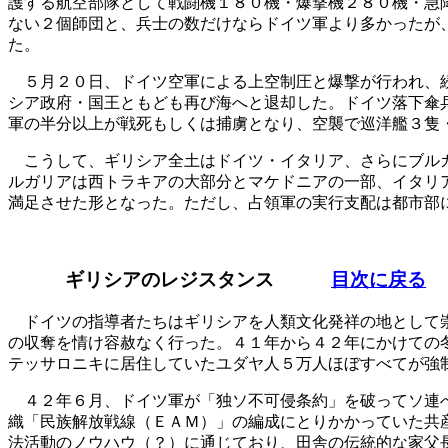
護する航空部隊として戦闘機１８０機・爆撃機２８０機・急
ない２個師団と、兵士の数だけならドイツ軍より多かったが
た。
５月２０日、ドイツ空軍による上空制圧と爆撃が行われ、続
シア政府・国王ともども再び海へと退却した。ドイツ落下傘
軍の半分以上が戦死もしくは捕虜となり、空襲で巡洋艦３隻
こうして、ギリシア全土はドイツ・イタリア、さらにブルガ
ルガリアは西トラキアの大部分とマケドニアの一部、イタリ
満足させた形となった。ただし、占領軍の実行支配は都市部
ギリシアのレジスタンス
目次に戻る
ドイツの指導者たちはギリシアを人類文化発祥の地として崇
の収奪を情け容赦なく行った。４１年から４２年にかけての
テッサロニキに居住していたユダヤ人５万人ほぼすべてが強
４２年６月、ドイツ軍が「独ソ不可侵条約」を破ってソ連へ
織「民族解放戦線（ＥＡＭ）」の編成にとりかかっていた共
法活動のノウハウ（？）に通じており、田舎の伝統的な家父