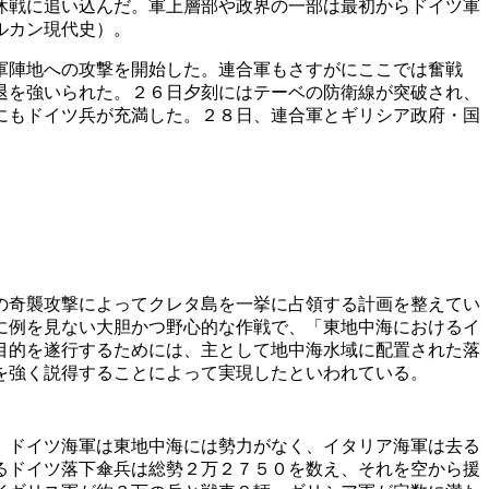
休戦に追い込んだ。軍上層部や政界の一部は最初からドイツ軍
ルカン現代史）。
軍陣地への攻撃を開始した。連合軍もさすがにここでは奮戦
退を強いられた。２６日夕刻にはテーベの防衛線が突破され、
にもドイツ兵が充満した。２８日、連合軍とギリシア政府・国
の奇襲攻撃によってクレタ島を一挙に占領する計画を整えてい
に例を見ない大胆かつ野心的な作戦で、「東地中海におけるイ
目的を遂行するためには、主として地中海水域に配置された落
を強く説得することによって実現したといわれている。
、ドイツ海軍は東地中海には勢力がなく、イタリア海軍は去る
るドイツ落下傘兵は総勢２万２７５０を数え、それを空から援