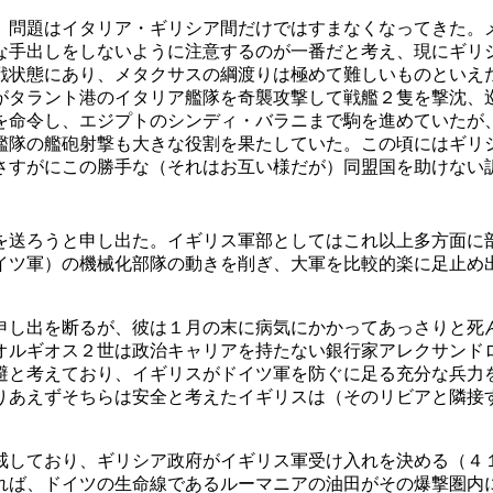
問題はイタリア・ギリシア間だけではすまなくなってきた。
な手出しをしないように注意するのが一番だと考え、現にギリ
戦状態にあり、メタクサスの綱渡りは極めて難しいものといえ
がタラント港のイタリア艦隊を奇襲攻撃して戦艦２隻を撃沈、
を命令し、エジプトのシンディ・バラニまで駒を進めていたが
艦隊の艦砲射撃も大きな役割を果たしていた。この頃にはギリ
さすがにこの勝手な（それはお互い様だが）同盟国を助けない
送ろうと申し出た。イギリス軍部としてはこれ以上多方面に
イツ軍）の機械化部隊の動きを削ぎ、大軍を比較的楽に足止め
し出を断るが、彼は１月の末に病気にかかってあっさりと死
オルギオス２世は政治キャリアを持たない銀行家アレクサンド
避と考えており、イギリスがドイツ軍を防ぐに足る充分な兵力
りあえずそちらは安全と考えたイギリスは（そのリビアと隣接
しており、ギリシア政府がイギリス軍受け入れを決める（４
れば、ドイツの生命線であるルーマニアの油田がその爆撃圏内