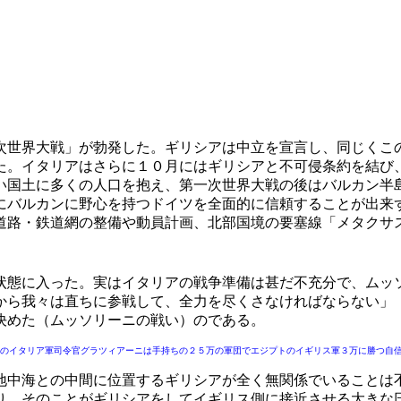
世界大戦」が勃発した。ギリシアは中立を宣言し、同じくこ
た。イタリアはさらに１０月にはギリシアと不可侵条約を結び
い国土に多くの人口を抱え、第一次世界大戦の後はバルカン半
にバルカンに野心を持つドイツを全面的に信頼することが出来
道路・鉄道網の整備や動員計画、北部国境の要塞線「メタクサ
態に入った。実はイタリアの戦争準備は甚だ不充分で、ムッ
から我々は直ちに参戦して、全力を尽くさなければならない」
決めた（ムッソリーニの戦い）のである。
のイタリア軍司令官グラツィアーニは手持ちの２５万の軍団でエジプトのイギリス軍３万に勝つ自信
中海との中間に位置するギリシアが全く無関係でいることは
り、そのことがギリシアをしてイギリス側に接近させる大きな