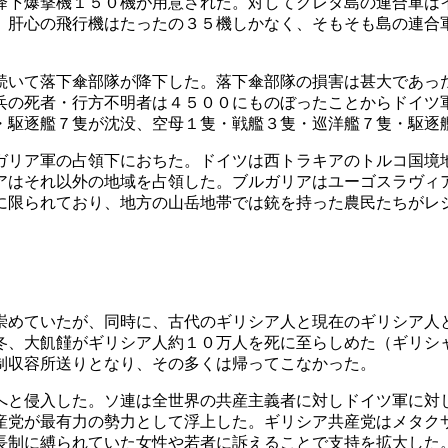
降下爆撃機１５０機が用意された。対してクレタ島の連合軍は
、肝心の飛行機はたったの３５機しかなく、そもそも島の連合
いて落下傘部隊が降下した。落下傘部隊の損害は甚大であっ
兵の死者・行方不明者は４５００にものぼったことからドイツ
・駆逐艦７隻が沈没、空母１隻・戦艦３隻・巡洋艦７隻・駆逐
リア軍の占領下におちた。ドイツは西トラキアのトルコ国境
アはそれ以外の地域を占領した。ブルガリアはユーゴスラヴィ
に限られており、地方の山岳地帯では銃を持った農民たちがレ
めていたが、同時に、古代のギリシア人と現在のギリシア人
冬、大飢饉がギリシア人約１０万人を死に至らしめた（ギリシ
制収容所送りとなり、その多くは帰ってこなかった。
と侵入した。ソ連は全世界の共産主義者に対しドイツ軍に対
産党が最有力の勢力として浮上した。ギリシア共産党はメタク
長制に縛られていた女性や若者に訴えることで支持を拡大した