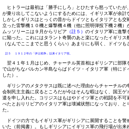
ヒトラーは最初は「勝手にしろ」とひたすら怒っていたが、
が乗り出してこないようにするためには、イギリス軍が余計
しかしイギリスはとっくの昔からドイツともイタリアとも交
立った雷撃機１０機と爆撃機４機（他に照明弾投下機２機）
ムッソリーニは９月からリビア
（註５）
のイタリア軍に進撃
に陥った。これにはタラント奇襲のあと楽になったイギリス
（なんでここまでと思うくらい）あまりにも弱く、ドイツも
註５ １９１２年の「伊土戦争」以来イタリア領。
翌４１年１月はじめ、チャーチル英首相はギリシアに部隊を
で山がちなバルカン半島ならばドイツ・イタリア軍（特にド
した）。
ギリシアのメタクサスは既に述べた理由からチャーチルの申
会制民主主義に戻るところだが今はそんな暇はなく、国王ゲ
遣を申し入れた。コリジスはもはやドイツ軍との戦闘を不可
べたとおりリビアのイタリア軍は壊滅状態になっており、と
た。
ドイツの方でもイギリス軍がギリシアに展開することを警戒
いた（前掲書）。もしギリシアにイギリス軍の飛行場が出来