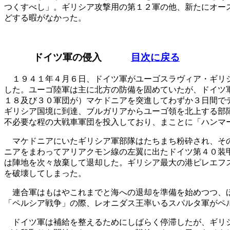
つくすべし」。ギリシア攻撃用の第１２軍の他、新たにオー
どする暇がなかった。
ドイツ軍の侵入
目次に戻る
１９４１年４月６日、ドイツ軍がユーゴスラヴィア・ギリシ
した。ユーゴ陸軍は主に北方の防備を固めていたが、ドイツ
１８及び３０軍団が）マケドニアを突進してわずか３日間で
ギリシア国境に到達、ブルガリアからユーゴ領を北上する部
不必要な程の大戦車軍団を投入しており、まことに「ハンマ
マケドニアにいたギリシア軍部隊はたちまち粉砕され、その
ニアをまわってアリアクモン線の左翼に出たドイツ第４０装
は陣地を次々放棄して退却した。ギリシア最大の港ピレエフ
を破壊してしまった。
連合軍はもはやこれまでと海への退却を準備を始めつつ、ほ
「ペルシア戦争」の際、レオニダス王率いるスパルタ軍がペ
ドイツ軍は補給を整えるためにしばらく停滞したが、ギリシ