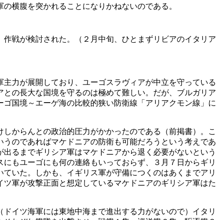
軍の横腹を突かれることになりかねないのである。
」作戦が検討された。（２月中旬、ひとまずリビアのイタリア
軍主力が展開しており、ユーゴスラヴィアが中立を守っている
アとの長大な国境を守るのは極めて難しい。だが、ブルガリア
ーゴ国境～エーゲ海の比較的狭い防衛線「アリアクモン線」に
けしからんとの政治的圧力がかかったのである（前掲書）。こ
いうのであればマケドニアの防衛も可能だろうという考えであ
が出るまでギリシア軍はマケドニアから退く必要がないという
スにもユーゴにも何の連絡もいっておらず、３月７日からギリ
いていた。しかも、イギリス軍が守備につくのはあくまでアリ
イツ軍が攻撃正面と想定しているマケドニアのギリシア軍はた
（ドイツ海軍には東地中海まで進出する力がないので）イタリ