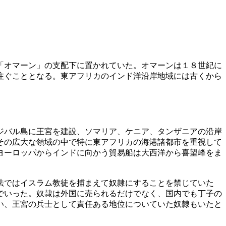
「オマーン」の支配下に置かれていた。オマーンは１８世紀に
注ぐこととなる。東アフリカのインド洋沿岸地域には古くから
ジバル島に王宮を建設、ソマリア、ケニア、タンザニアの沿岸
その広大な領域の中で特に東アフリカの海港諸都市を重視して
ヨーロッパからインドに向かう貿易船は大西洋から喜望峰をま
法ではイスラム教徒を捕まえて奴隷にすることを禁じていた
でいった。奴隷は外国に売られるだけでなく、国内でも丁子の
い、王宮の兵士として責任ある地位についていた奴隷もいたと