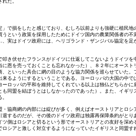
された。
」で損をしたと感じており、むしろ以前よりも強硬に植民地
買うという政策を採用したためにドイツ国内の農業関係者の不
…、実はドイツ政府には、ヘリゴランド・ザンジバル協定を足
。
叩き伏せたフランスがドイツに仕返してこないようドイツを
当に恩を売っておくことも忘れなかった）、８２年にオースト
商、といった具合に網の目のような協力関係を巡らせていた。
出来るようにするということである。ヨーロッパの大国の中で
ヨーロッパの平和を維持してくれている以上は独仏どちらかに
とも同盟を結ぼうとはしなかったのであった）。また、イギリ
る。
・協商網の内部には綻びが多く、例えばオーストリアとロシ
引退するのだが、その後のドイツ政府は独露再保障条約がとり
イツ側はロシアと切るという形でオーストリアとの友好を深め
でロシアと激しく対立するようになっていたイギリスと同盟す