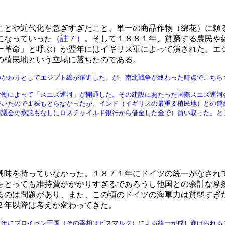
とや近代化を急ぎすぎたこと、単一の商品作物（綿花）に頼
になっていった
（註７）
。そして１８８１年、貧窮する農民や
ー革命」と呼ぶ）が翌年にはイギリス軍によって潰された。エ
の植民地という立場に落ちたのである。
のかわりとしてエジプト綿が躍進した。が、南北戦争が終わった時点でこちら
労働によって「スエズ運河」が開通した。その建設にあたった国際スエズ運河
でいたので１株もとらなかったが、インド（イギリスの最重要植民地）との連
が議会の承認もなしにロスチャイルド銀行から借金した金で）買い取った。と
味を持っていなかった。１８７１年にドイツの統一がなされ
をとっても維持費がかかりすぎるであろうし他国との余計な摩
るのは問題があり、また、この頃のドイツの海軍力は貧弱すぎ
２年以降は考えが変わってきた。
１年にプロイセン王国（その宰相はビスマルク）による統一が成し遂げられる