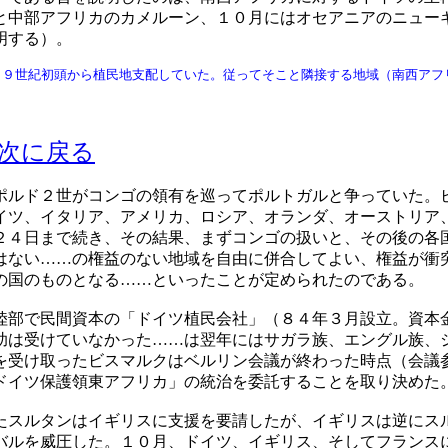
と中部アフリカのカメルーン、１０月にはオセアニアのニュー
明する）。
１９世紀初頭から植民地支配していた。従ってそこと隣接する地域（南西アフ
次に戻る
ルド２世がコンゴの領有を巡ってポルトガルと争っていた。
イツ、イタリア、アメリカ、ロシア、オランダ、オーストリア
２４日まで続き、その結果、まずコンゴの扱いと、その後の各
はない……の権益のない地域を自由に併合してよい、権益が衝
の国のものとなる……といったことが定められたのである。
部で民間資本の「ドイツ植民会社」（８４年３月設立。資本
助は受けていなかった……は翌年にはサガラ族、エングル族、
を受け取ったビスマルクはベルリン会議が終わった時点（会議
ドイツ保護領東アフリカ」の統治を委託することを取り決めた
たスルタンはイギリスに支援を要請したが、イギリスは逆にス
バルを威圧した。１０月、ドイツ、イギリス、そしてフランス