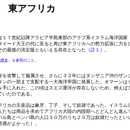
 東アフリカ
１７世紀以降アラビア半島東部のアラプ系イスラム海洋国家
サイード大王の代に至ると再び東アフリカへの勢力拡張に力を
その最後の決定版ともいえる存在となった
（註１）
。
の歴史
」を参照のこと。
を攻撃して服属させ、さらに３２年にはタンザニア沖のザン
タンの一部まで支配する一大海洋帝国に発展した。オマーンは
を手に入れた。この頃はスエズ運河が存在しないため、例えば
ていたのである。
リカの主産品は象牙、丁子、そして奴隷であった。イスラム
人たちは商品を求めてアフリカ大陸の内陸部へとどんどん進ん
バル島とペンバ島の人口３０万のうち２０万は奴隷だったとい
待遇がよかった）。