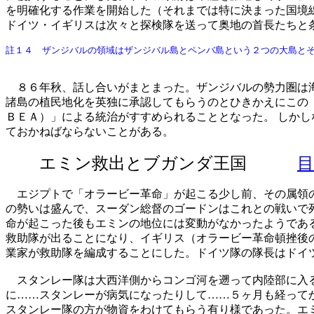
を明確化する作業を開始した（それまでは特に決まった国境
ドイツ・イギリスは次々と探検隊を送って奥地の首長たちと
註１４ ザンジバルの領域はザンジバル島とペンバ島という２つの大島と
８６年秋、話し合いがまとまった。ザンジバルの勢力圏は海
諸島の植民地化を英独に承認してもらうのとひきかえにこの
ＢＥＡ）」による統治がすすめられることとなった。 しか
ておかねばならないことがある。
エミン救出とブガンダ王国
エジプトで「オラービー革命」が起こる少し前、その属領の
の勢いは盛んで、スーダン総督のゴードンはこれとの戦いで
命が起こった後もエミンの地位には変動がなかったようであ
救助隊が出ることになり、イギリス（オラービー革命頓挫後
業家が救助隊を編成することにした。ドイツ隊の隊長はドイ
スタンレー隊は大西洋側からコンゴ河を遡って内陸部に入る
に……スタンレーが病気になったりして……５ヶ月も経って
スタンレー隊の方が物資をわけてもらう有り様であった。エ