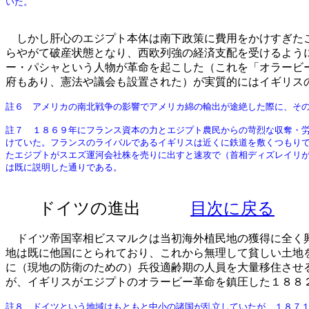
いた。
しかし肝心のエジプト本体は南下政策に費用をかけすぎたこ
らやがて破産状態となり、西欧列強の経済支配を受けるよう
ー・パシャという人物が革命を起こした（これを「オラービ
府もあり、憲法や議会も設置された）が実質的にはイギリス
註６ アメリカの南北戦争の影響でアメリカ綿の輸出が途絶した際に、そ
註７ １８６９年にフランス資本の力とエジプト農民からの苛烈な収奪・
けていた。フランスのライバルであるイギリスは近くに鉄道を敷くつもり
たエジプトがスエズ運河会社株を売りに出すと速攻で（首相ディズレイリ
は既に説明した通りである。
ドイツの進出
目次に戻る
ドイツ帝国宰相ビスマルクは当初海外植民地の獲得に全く興
地は既に他国にとられており、これから無理して貧しい土地
に（現地の防衛のための）兵役適齢期の人員を大量移住させ
が、イギリスがエジプトのオラービー革命を鎮圧した１８８
註８ ドイツという地域はもともと中小の諸国が乱立していたが、１８７