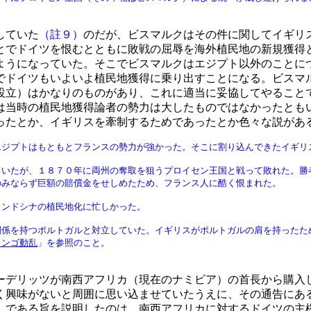
していた
（註９）
のだが、ビスマルクはその件に関してイギリ
とでドイツを恨むとともに敗戦の屈辱を海外植民地の新規獲得
ようになっていた。そこでビスマルクはエジプト以外のことに
でドイツもいよいよ植民地獲得に乗り出すことになる。ビスマ
設立）はかなりのものがあり、これに適当に妥協してやること
は当時の植民地獲得論者の勢力は大したものではなかったとも
ったとか、イギリスを牽制するためであったとか色々な説があ
エジプトはもともとフランスの勢力が強かった。そこに割り込んできたイギリ
ていたが、１８７０年に両州の奪取を狙うプロイセン王国と戦って敗れた。勝
のみならず巨額の賠償金をせしめたため、フランス人に酷く恨まれた。
インドシナの植民地化に忙しかった。
関係を持つポルトガルと対立していた。イギリスがポルトガルの肩を持ったた
コンゴ動乱
」を参照のこと。
デリッツが南西アフリカ（現在のナミビア）の首長から購入
く興味がないと周囲に思い込ませていたうえに、その通告にあ
」である旨を説明したのは、南西アフリカに対するドイツの主