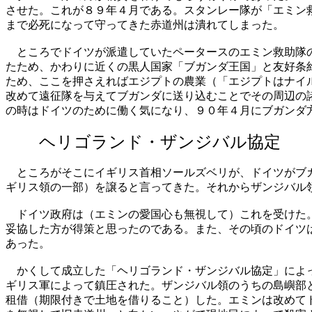
させた。これが８９年４月である。スタンレー隊が「エミン
まで必死になって守ってきた赤道州は潰れてしまった。
ところでドイツが派遣していたペータースのエミン救助隊の
たため、かわりに近くの黒人国家「ブガンダ王国」と友好条
ため、ここを押さえればエジプトの農業（「エジプトはナイ
改めて遠征隊を与えてブガンダに送り込むことでその周辺の
の時はドイツのために働く気になり、９０年４月にブガンダ
ヘリゴランド・ザンジバル協
ところがそこにイギリス首相ソールズベリが、ドイツがブガ
ギリス領の一部）を譲ると言ってきた。それからザンジバル
ドイツ政府は（エミンの愛国心も無視して）これを受けた。
妥協した方が得策と思ったのである。また、その頃のドイツ
あった。
かくして成立した「ヘリゴランド・ザンジバル協定」によっ
ギリス軍によって鎮圧された。ザンジバル領のうちの島嶼部
租借（期限付きで土地を借りること）した。エミンは改めて