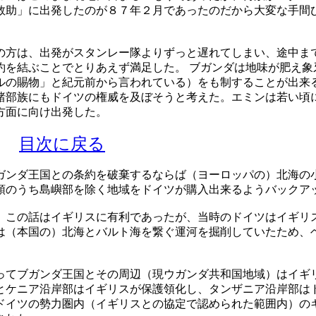
救助」に出発したのが８７年２月であったのだから大変な手間
方は、出発がスタンレー隊よりずっと遅れてしまい、途中ま
約を結ぶことでとりあえず満足した。 ブガンダは地味が肥え象
ルの賜物」と紀元前から言われている）をも制することが出来
諸部族にもドイツの権威を及ぼそうと考えた。エミンは若い頃
方面に向け出発した。
定
目次に戻る
ンダ王国との条約を破棄するならば（ヨーロッパの）北海の
領のうち島嶼部を除く地域をドイツが購入出来るようバックア
この話はイギリスに有利であったが、当時のドイツはイギリ
は（本国の）北海とバルト海を繋ぐ運河を掘削していたため、
てブガンダ王国とその周辺（現ウガンダ共和国地域）はイギ
とケニア沿岸部はイギリスが保護領化し、タンザニア沿岸部は
ドイツの勢力圏内（イギリスとの協定で認められた範囲内）の