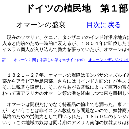
ドイツの植民地 第１部
オマーンの盛衰
目次に戻る
現在のソマリア、ケニア、タンザニアのインド洋沿岸地方は
入ると内紛のため一時的に衰えるが、１８０４年に即位した
イスラム商人が入り込んで勢力を張っていたが、オマーンは
註１ オマーンに関する詳しい話は当サイト内の「
オマーン・ザンジバル
１８２１～２７年、オマーンの艦隊はモンバサのマズルイ家
部からアラビア半島東部、さらには（インド方面の）パキス
そこに税関を設定し、そこからあがる関税によって巨万の富
わって東アフリカのオマーン領の港を経由しつつ東を目指し
オマーンは関税だけでなく特産品の輸出でも潤った。東アフ
が、ということは非イスラム教徒なら問題ないので、奴隷商
栽培のための労働力として用いられた。１８５０年のザンジ
いう（この地域の奴隷は同時期のアメリカ南部の奴隷よりは