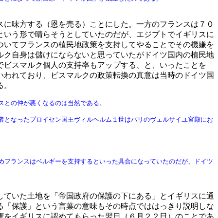
スに味方する（恩を売る）ことにした。一方のフランスは７０
という形で晴らそうとしていたのだが、エジプトでイギリスに
ついてフランスの植民地政策を支持してやることでその機嫌を
ルク自身は儲けにならないと思っていたがドイツ国内の植民地
でビスマルク個人の支持率もアップする、と、いったことを
いわれており、ビスマルクの政策転換の真意は当時のドイツ国
る。
スとの仲が悪くなるのは当然である。
者となったプロイセン国王ヴィルヘルム１世はパリのヴェルサイユ宮殿にお
めフランスはベルギーを支持するといった具合になっていたのだが、ドイツ
していた土地を「帝国政府の保護の下にある」とイギリスに通
る「保護」という言葉の意味もその時点でははっきり説明しな
権をイギリスに認めてもらった翌日（６月２２日）のことであ