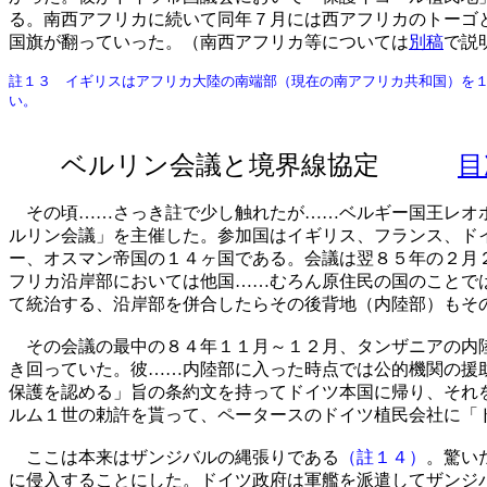
る。南西アフリカに続いて同年７月には西アフリカのトーゴ
国旗が翻っていった。（南西アフリカ等については
別稿
で説
註１３ イギリスはアフリカ大陸の南端部（現在の南アフリカ共和国）を
い。
ベルリン会議と境界線協定
目
その頃……さっき註で少し触れたが……ベルギー国王レオポ
ルリン会議」を主催した。参加国はイギリス、フランス、ド
ー、オスマン帝国の１４ヶ国である。会議は翌８５年の２月
フリカ沿岸部においては他国……むろん原住民の国のことで
て統治する、沿岸部を併合したらその後背地（内陸部）もそ
その会議の最中の８４年１１月～１２月、タンザニアの内陸
き回っていた。彼……内陸部に入った時点では公的機関の援
保護を認める」旨の条約文を持ってドイツ本国に帰り、それ
ルム１世の勅許を貰って、ペータースのドイツ植民会社に「
ここは本来はザンジバルの縄張りである
（註１４）
。驚い
に侵入することにした。ドイツ政府は軍艦を派遣してザンジ