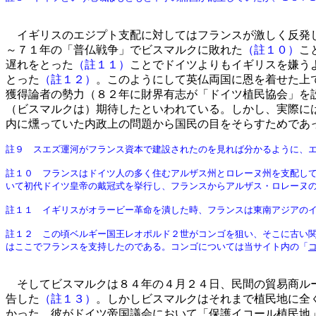
イギリスのエジプト支配に対してはフランスが激しく反発
～７１年の「普仏戦争」でビスマルクに敗れた
（註１０）
こ
遅れをとった
（註１１）
ことでドイツよりもイギリスを嫌う
とった
（註１２）
。このようにして英仏両国に恩を着せた上
獲得論者の勢力（８２年に財界有志が「ドイツ植民協会」を
（ビスマルクは）期待したといわれている。しかし、実際に
内に燻っていた内政上の問題から国民の目をそらすためであ
註９ スエズ運河がフランス資本で建設されたのを見れば分かるように、
註１０ フランスはドイツ人の多く住むアルザス州とロレーヌ州を支配し
いて初代ドイツ皇帝の戴冠式を挙行し、フランスからアルザス・ロレーヌ
註１１ イギリスがオラービー革命を潰した時、フランスは東南アジアの
註１２ この頃ベルギー国王レオポルド２世がコンゴを狙い、そこに古い
はここでフランスを支持したのである。コンゴについては当サイト内の「
そしてビスマルクは８４年の４月２４日、民間の貿易商ルー
告した
（註１３）
。しかしビスマルクはそれまで植民地に全
かった。彼がドイツ帝国議会において「保護イコール植民地