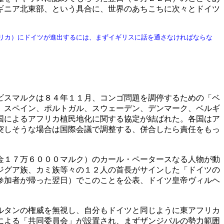
ギニア北東部、という具合に、世界のあちこちに次々とドイツ
リカ）にドイツが進出するには、まずイギリスに話を通さなければならな
ビスマルクは８４年１１月、コンゴ問題を調停するための「ベ
、スペイン、ポルトガル、スウェーデン、デンマーク、ベルギ
国によるアフリカ植民地化に関する協定が結ばれた。各国はア
突しそうな場合は国際会議で調整する、併合したら責任をもっ
金１７万６０００マルク）のカール・ペータースなる人物が動
ジグア族、カミ族等々の１２人の首長がサインした「ドイツの
参加者が帰った翌日）でこのことを公表、ドイツ皇帝ヴィルヘ
。
ルタンの権威を無視し、自分もドイツと同じように東アフリカ
による「共同委員会」が設置され、まずザンジバルの勢力範囲