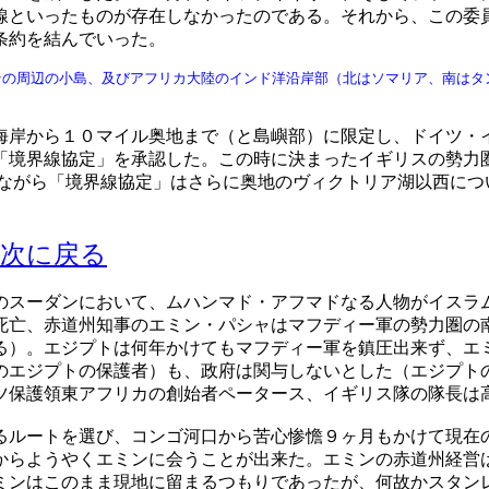
線といったものが存在しなかったのである。それから、この委
条約を結んでいった。
その周辺の小島、及びアフリカ大陸のインド洋沿岸部（北はソマリア、南はタ
岸から１０マイル奥地まで（と島嶼部）に限定し、ドイツ・
「境界線協定」を承認した。この時に決まったイギリスの勢力
しながら「境界線協定」はさらに奥地のヴィクトリア湖以西につ
目次に戻る
スーダンにおいて、ムハンマド・アフマドなる人物がイスラ
死亡、赤道州知事のエミン・パシャはマフディー軍の勢力圏の
る）。エジプトは何年かけてもマフディー軍を鎮圧出来ず、エ
のエジプトの保護者）も、政府は関与しないとした（エジプト
ツ保護領東アフリカの創始者ペータース、イギリス隊の隊長は
ルートを選び、コンゴ河口から苦心惨憺９ヶ月もかけて現在
からようやくエミンに会うことが出来た。エミンの赤道州経営
ミンはこのまま現地に留まるつもりであったが、何故かスタン