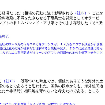
る経済だった（相場の変動に強く影響される
（註６）
）ことか
給料遅延に不満をたぎらせる下級兵士を背景としてオラービ
ジプトの君主ムハンマド・アリ家はそのまま存続した（その政
も終了。
会社の株４０万のうち２０万をフランスが、１７万をエジプト政府が引き受
絡には運河の方が便利だと理解すると態度を変え、７５年に経済危機に陥っ
ころでスエズ運河開通がオマーンのアフリカ領部分の地位を低下させたこと
て
（註８）
一段落ついた時点では、価値のありそうな海外の土
擦のもとであろうと思われた。国防の観点からも、海外植民地
たため非常時に植民地を守れないと考えたのである。ところ
ことによって新国家「ドイツ帝国」が成立したのである。