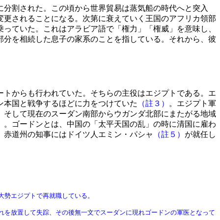
に分割された。この頃から世界貿易は蒸気船の時代へと突入
変更されることになる。次第に衰えていく王国のアフリカ領部
乗っていた。これはアラビア語で「権力」「権威」を意味し、
部分を相続した息子の家系のことを指している。それから、彼
ートからも行われていた。そちらの主役はエジプトである。エ
ン本国と戦争するほどに力をつけていた
（註３）
。エジプト軍
。そして現在のスーダン南部からウガンダ北部にまたがる地域
）
。ゴードンとは、中国の「太平天国の乱」の時に清国に雇わ
、赤道州の知事にはドイツ人エミン・パシャ
（註５）
が就任し
大勢エジプトで再就職している。
れを放置して失踪、その後無一文でスーダンに現れゴードンの軍医となって