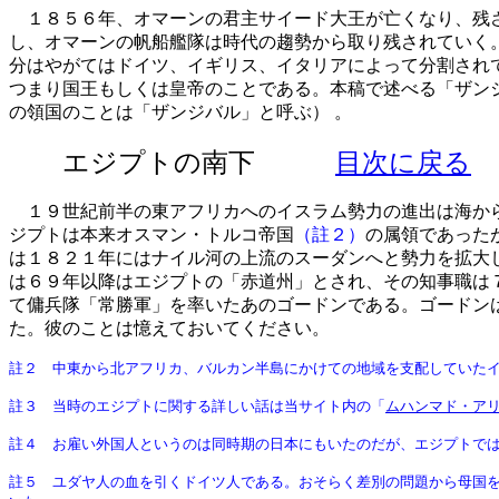
１８５６年、オマーンの君主サイード大王が亡くなり、残さ
し、オマーンの帆船艦隊は時代の趨勢から取り残されていく
分はやがてはドイツ、イギリス、イタリアによって分割され
つまり国王もしくは皇帝のことである。本稿で述べる「ザン
の領国のことは「ザンジバル」と呼ぶ） 。
エジプトの南下
目次に戻る
１９世紀前半の東アフリカへのイスラム勢力の進出は海から
ジプトは本来オスマン・トルコ帝国
（註２）
の属領であった
は１８２１年にはナイル河の上流のスーダンへと勢力を拡大
は６９年以降はエジプトの「赤道州」とされ、その知事職は
て傭兵隊「常勝軍」を率いたあのゴードンである。ゴードン
た。彼のことは憶えておいてください。
註２ 中東から北アフリカ、バルカン半島にかけての地域を支配していた
註３ 当時のエジプトに関する詳しい話は当サイト内の「
ムハンマド・ア
註４ お雇い外国人というのは同時期の日本にもいたのだが、エジプトで
註５ ユダヤ人の血を引くドイツ人である。おそらく差別の問題から母国