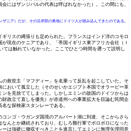
員会にはザンジバルの代表は呼ばれなかった）。この間にも、
ンザニア）だが、その沿岸部の奥地にドイツ人が踏み込んできたのである。
イギリスの縄張りも定められた。フランスはインド洋のコモロ
圏が現在のケニアであり、「帝国イギリス東アフリカ会社（Ｉ
いては触れていなかった。ここでひとつ時間を遡って説明し
ムの救世主「マフディー」を名乗って反乱を起こしていた。そ
南において孤立した（そのせいかエジプト本国でオラービー革
ミンを見捨ててしまった。しかしエミンの故国のドイツからは
の財政立て直しを優先）が赤道州への事業拡大を目論む民間企
高名な探検家スタンレーである。
のコンゴ・ウガンダ国境のアルバート湖に到達、そこからさら
はなんとか継続されており、むしろ難行軍でボロボロになった
レーは強硬に撤収すべきことを進言してエミンに無理矢理同意