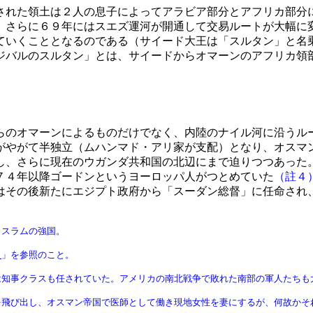
れた領土は２人の息子によってアラビア部分とアフリカ部分
。さらに６９年にはスエズ運河が開通して交易ルートが大幅に
ていくこととなるのである（サイード大王は「スルタン」と名
ジバルのスルタン」とは、サイードからオマーンのアフリカ領
のオマーンによるものだけでなく、内陸のナイル河に沿うル
がやがて半独立（ムハンマド・アリ家が支配）となり、オスマ
し、さらに現在のウガンダ共和国の北辺にまで迫りつつあった
７４年以降ゴードンというヨーロッパ人がつとめていた
（註４
はその後新たにエジプト政府から「スーダン総督」に任命され
イスラムの強国。
リ
」を参照のこと。
は知事クラスも任されていた。アメリカの南北戦争で敗れた南部の軍人たちも
を飛び出し、オスマン帝国で医師として働き現地女性を妻にするが、何故かそ