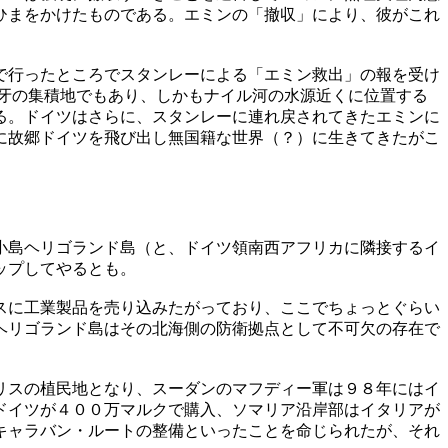
ひまをかけたものである。エミンの「撤収」により、彼がこれ
で行ったところでスタンレーによる「エミン救出」の報を受け
牙の集積地でもあり、しかもナイル河の水源近くに位置する
る。ドイツはさらに、スタンレーに連れ戻されてきたエミンに
に故郷ドイツを飛び出し無国籍な世界（？）に生きてきたがこ
小島ヘリゴランド島（と、ドイツ領南西アフリカに隣接するイ
ップしてやるとも。
スに工業製品を売り込みたがっており、ここでちょっとぐらい
ヘリゴランド島はその北海側の防衛拠点として不可欠の存在で
リスの植民地となり、スーダンのマフディー軍は９８年にはイ
ドイツが４００万マルクで購入、ソマリア沿岸部はイタリアが
キャラバン・ルートの整備といったことを命じられたが、それ