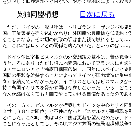
を無視して旧赤道州へと向かい、やがて現地民によって殺害
英独同盟構想
目次に戻る
ただ、ドイツの一般世論は「ヘリゴランド・ザンジバル協定
国に工業製品を売り込むかわりに外国産の農産物を低関税で
ることになる。その辺の内政の話はまた後で触れるとして…
た。これにはロシアとの関係も絡んでいた。というのは……
ドイツ帝国宰相ビスマルクの外交施策の基本は、普仏戦争で
うところにあり（ただし植民地問題においてフランスにも適
８７年にロシアと「独露再保障条約」、同年にスペインと協
国間の平和を維持することによってドイツが国力増進に集中
商）を結んでいなかったが、イギリスとしてはビスマルクが
持つ島国イギリスを脅かす国は存在しなかった（から、どこ
なんか結ばなくても１国でやっていける自信があったのであ
その一方で、ビスマルクが構築したドイツを中心とする同盟
２世（８８年に即位）と不仲になったビスマルクが宰相職を
とにした。この時、実はロシア側は更新を望んだのだが、ド
ことになったとしても、その頃アジア方面の植民地獲得競争