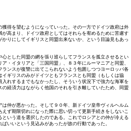
の獲得を望むようになっていった。その一方でドイツ政府は外
満が高まり、ドイツ政府としてはそれらを宥めるために苦慮す
がかりにしてイギリスと同盟出来ないか、という目論見もあっ
中心とした同盟の網を張り巡らしてフランスを孤立させるとい
リア・イタリアと「三国同盟」、８３年にルーマニアと同盟、
フランスが復讐に出てこられないよう包囲しつつヨーロッパ各
はイギリスのみがドイツともフランスとも同盟（もしくは協
肩入れするまでもなかったし、そういう状況下で強力な海軍を
スの経済力はながらく他国のそれを引き離していたため、同盟
アは仲が悪かった。そして９０年、新ドイツ皇帝ヴィルヘルム
あえず期限切れになった際に思い切って更新手続きをしないこ
るという道を選択したのである。これでロシアとの仲が冷える
ればいいという見込みがあったが故の行動であった。