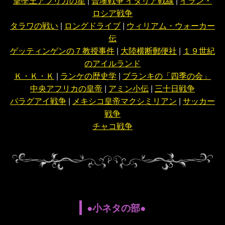
撃墜王アフリカの星
|
普墺戦争 イタリア戦線
|
イラン・
ロシア戦争
タラワの戦い
|
ロングドライブ
|
ウィリアム・ウォーカー
伝
ゲッティンゲンの７教授事件
|
大陸横断郵便社
|
１９世紀
のアイルランド
Ｋ・Ｋ・Ｋ
|
ランケの歴史学
|
ブランキの「四季の会」
中央アフリカの皇帝
|
アミン小伝
|
三十日戦争
パラグアイ戦争
|
メキシコ皇帝マクシミリアン
|
サッカー
戦争
チャコ戦争
●小ネタの部●