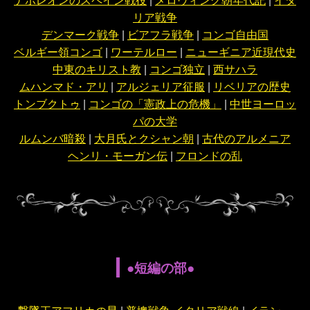
リア戦争
デンマーク戦争
|
ビアフラ戦争
|
コンゴ自由国
ベルギー領コンゴ
|
ワーテルロー
|
ニューギニア近現代史
中東のキリスト教
|
コンゴ独立
|
西サハラ
ムハンマド・アリ
|
アルジェリア征服
|
リベリアの歴史
トンブクトゥ
|
コンゴの「憲政上の危機」
|
中世ヨーロッ
パの大学
ルムンバ暗殺
|
大月氏とクシャン朝
|
古代のアルメニア
ヘンリ・モーガン伝
|
フロンドの乱
●短編の部●