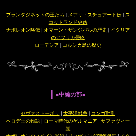
プランタジネットの王たち
|
メアリ・スチュアート伝
|
ス
コットランド史略
ナポレオン略伝
|
オマーン・ザンジバルの歴史
|
イタリア
のアフリカ侵略
ローデシア
|
コルシカ島の歴史
●中編の部●
セヴァストーポリ
|
太平洋戦争
|
コンゴ動乱
ヘロデ王の物語
|
ローマ時代のゲルマニア
|
サファヴィー
朝
ナポレオンのスペイン戦役
|
メロヴィング朝年代記
|
イタ