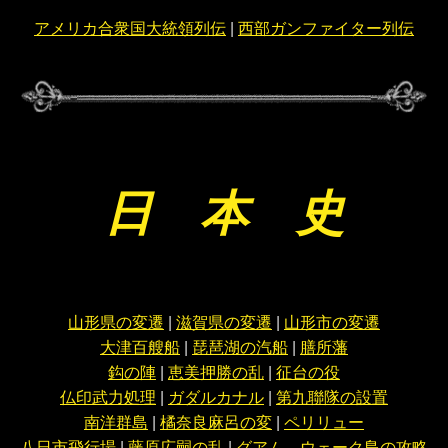
アメリカ合衆国大統領列伝
|
西部ガンファイター列伝
日 本 史
山形県の変遷
|
滋賀県の変遷
|
山形市の変遷
大津百艘船
|
琵琶湖の汽船
|
膳所藩
鈎の陣
|
恵美押勝の乱
|
征台の役
仏印武力処理
|
ガダルカナル
|
第九聯隊の設置
南洋群島
|
橘奈良麻呂の変
|
ペリリュー
八日市飛行場
|
藤原広嗣の乱
|
グアム、ウェーク島の攻略